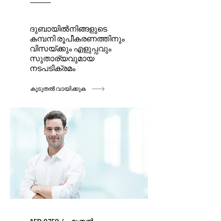
ദുബായിൽ
നിങ്ങളുടെ
കമ്പനി രൂപീകരണത്തിനും
വിസയ്ക്കും എളുപ്പവും
സുതാര്യവുമായ
നടപടിക്രമം
കൂടുതൽ വായിക്കുക