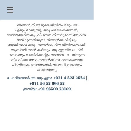
ഞങ്ങൾ നിങ്ങളുടെ ജീവിതം ഒരുപാട്
എളുപ്പമാക്കുന്നു, ഒരു പ്രൊഫഷണൽ,
വേഗതയേറിയതും വിശ്വസനീയവുമായ സേവനം
നൽകുന്നതിലൂടെ നിങ്ങൾക്ക് വീട്ടിലും
ജോലിസ്ഥലത്തും സമ്മർദ്ദരഹിത ജീവിതശൈലി
ആസ്വദിക്കാൻ കഴിയും. യു‌എഇയിലെ ഫ്രീ
സോണും മെയിൻ‌ലാന്റും വാഗ്ദാനം ചെയ്യുന്ന
നിലവിലെ സേവനങ്ങൾക്ക് സഹായകരമായ
പ്രത്യേക സേവനങ്ങൾ ഞങ്ങൾ വാഗ്ദാനം
ചെയ്യുന്നു
ചോദ്യങ്ങൾക്ക്: യുഎഇ:
+971 4 523 2624
|
+971 56 52 666 52
ഇന്ത്യ:
+91 96500 73169