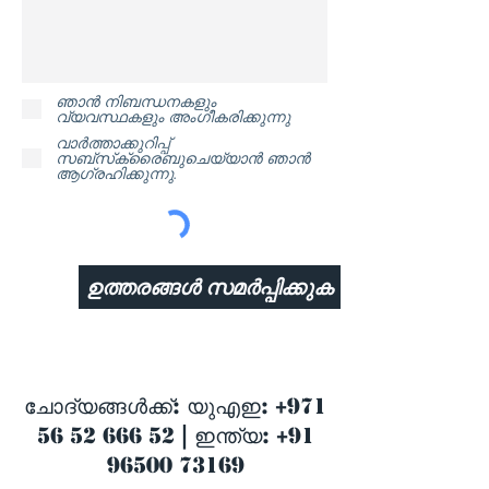
ഞാൻ നിബന്ധനകളും
വ്യവസ്ഥകളും അംഗീകരിക്കുന്നു
വാർത്താക്കുറിപ്പ്
സബ്‌സ്‌ക്രൈബുചെയ്യാൻ ഞാൻ
ആഗ്രഹിക്കുന്നു.
ഉത്തരങ്ങൾ സമർപ്പിക്കുക
ചോദ്യങ്ങൾക്ക്: യുഎഇ:
+971
56 52 666 52
| ഇന്ത്യ:
+91
96500 73169